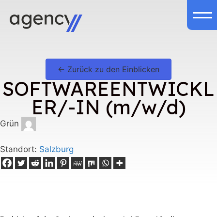
Zum
Inhalt
springen
← Zurück zu den Einblicken
SOFTWAREENTWICKL
ER/-IN (m/w/d)
Grün
Standort:
Salzburg